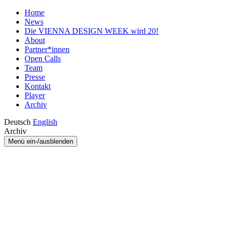
Home
News
Die VIENNA DESIGN WEEK wird 20!
About
Partner*innen
Open Calls
Team
Presse
Kontakt
Player
Archiv
Deutsch
English
Archiv
Menü ein-/ausblenden