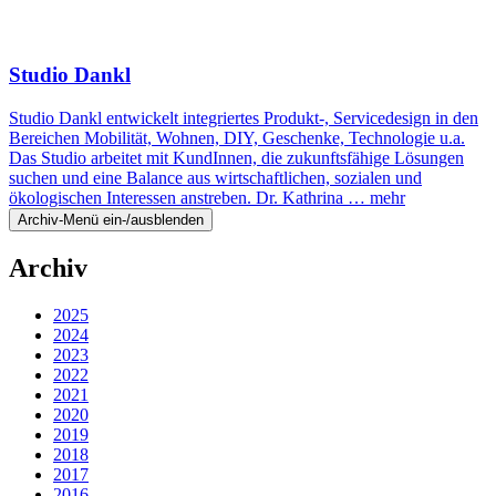
Studio Dankl
Studio Dankl entwickelt integriertes Produkt-, Servicedesign in den
Bereichen Mobilität, Wohnen, DIY, Geschenke, Technologie u.a.
Das Studio arbeitet mit KundInnen, die zukunftsfähige Lösungen
suchen und eine Balance aus wirtschaftlichen, sozialen und
ökologischen Interessen anstreben. Dr. Kathrina …
mehr
Archiv-Menü ein-/ausblenden
Archiv
2025
2024
2023
2022
2021
2020
2019
2018
2017
2016