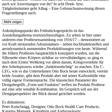
auch wir Anweisungen von ihr? In acht Denk- bzw.
Tätigkeitsräumen geht Alltag – Eine Gebrauchsanweisung diesen
Fragestellungen nach.
Mehr zeigen
Anknüpfungspunkt des Frühstücksgesprächs ist das
Ausstellungsthema ersetzen/hinzufügen. Zu sehen ist hier unter
anderem eine Prothesensammlung von 1916/17 – demonstriert an
vor Kraft strotzenden Adonisstatuen – neben hochfunktionellen und
aerodynamisch anmutenden Produktlösungen von heute. Während
die frühen Prothesen hauptsächlich konzipiert wurden, um die
Silhouette eines Körpers sichtbar zu vervollständigen, so ging es
nach dem Ersten Weltkrieg vor allem darum, Kriegsversehrte für
den Arbeitsprozess wieder „funktionstüchtig“ zu machen. Ein C-
LEG, wie es das Unternehmen Otto Bock heute entwickelt, vereint
beide Ansätze, gibt dem Produkt aber mit seiner Karbonhülle eine
völlig eigene Formensprache. Die klassischen Parameter des
Designbegriffs „Form und Funktion“ treffen im Produkt Prothese
auf eine sehr sensible Kombination. Im Gespräch soll aus der
Designperspektive der Blick darauf gerichtet werden.
Es diskutieren:
Peter Kutschnigg, Designer, Otto Bock Health Care Products;
Katarina Matiasek, Künstlerin und Anthropologin;