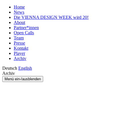
Home
News
Die VIENNA DESIGN WEEK wird 20!
About
Partner*innen
Open Calls
Team
Presse
Kontakt
Player
Archiv
Deutsch
English
Archiv
Menü ein-/ausblenden