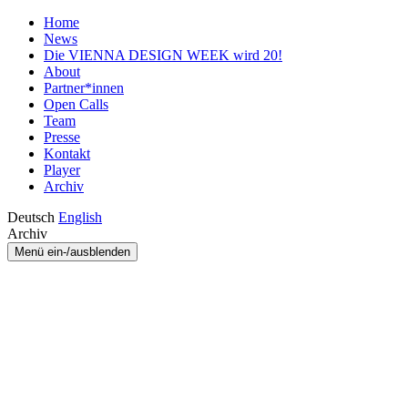
Home
News
Die VIENNA DESIGN WEEK wird 20!
About
Partner*innen
Open Calls
Team
Presse
Kontakt
Player
Archiv
Deutsch
English
Archiv
Menü ein-/ausblenden