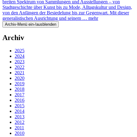
breiten Spektrum von Sammlungen und Ausstellungen – von
Stadtgeschichte über Kunst bis zu Mode, Alltagskultur und Design,
von den Anfängen der Besiedelung bis zur Gegenwart. Mit dieser
generalistischen Ausrichtung und seinem …
mehr
Archiv-Menü ein-/ausblenden
Archiv
2025
2024
2023
2022
2021
2020
2019
2018
2017
2016
2015
2014
2013
2012
2011
2010