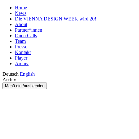
Home
News
Die VIENNA DESIGN WEEK wird 20!
About
Partner*innen
Open Calls
Team
Presse
Kontakt
Player
Archiv
Deutsch
English
Archiv
Menü ein-/ausblenden