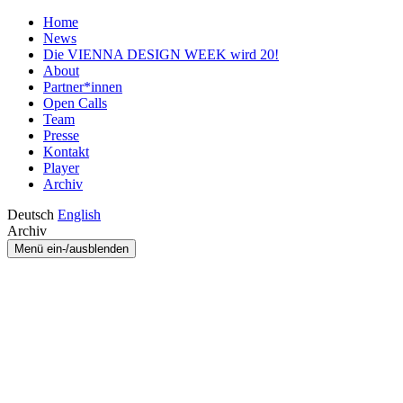
Home
News
Die VIENNA DESIGN WEEK wird 20!
About
Partner*innen
Open Calls
Team
Presse
Kontakt
Player
Archiv
Deutsch
English
Archiv
Menü ein-/ausblenden