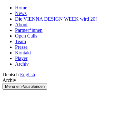
Home
News
Die VIENNA DESIGN WEEK wird 20!
About
Partner*innen
Open Calls
Team
Presse
Kontakt
Player
Archiv
Deutsch
English
Archiv
Menü ein-/ausblenden