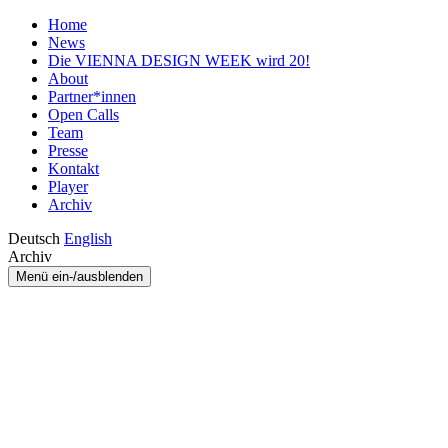
Home
News
Die VIENNA DESIGN WEEK wird 20!
About
Partner*innen
Open Calls
Team
Presse
Kontakt
Player
Archiv
Deutsch
English
Archiv
Menü ein-/ausblenden