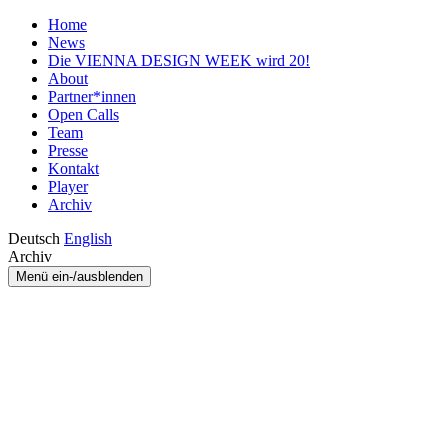
Home
News
Die VIENNA DESIGN WEEK wird 20!
About
Partner*innen
Open Calls
Team
Presse
Kontakt
Player
Archiv
Deutsch
English
Archiv
Menü ein-/ausblenden