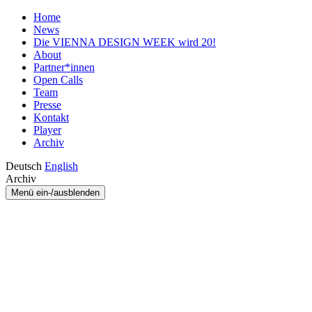
Home
News
Die VIENNA DESIGN WEEK wird 20!
About
Partner*innen
Open Calls
Team
Presse
Kontakt
Player
Archiv
Deutsch
English
Archiv
Menü ein-/ausblenden