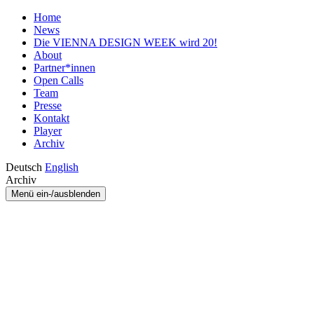
Home
News
Die VIENNA DESIGN WEEK wird 20!
About
Partner*innen
Open Calls
Team
Presse
Kontakt
Player
Archiv
Deutsch
English
Archiv
Menü ein-/ausblenden