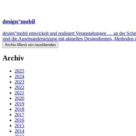
design°mobil
design°mobil entwickelt und realisiert Veranstaltungen … an der Sc
sind die Auseinandersetzung mit aktuellen Designthemen, Methoden
Archiv-Menü ein-/ausblenden
Archiv
2025
2024
2023
2022
2021
2020
2019
2018
2017
2016
2015
2014