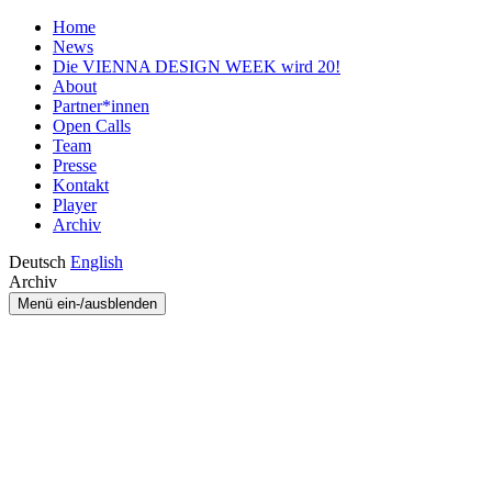
Home
News
Die VIENNA DESIGN WEEK wird 20!
About
Partner*innen
Open Calls
Team
Presse
Kontakt
Player
Archiv
Deutsch
English
Archiv
Menü ein-/ausblenden