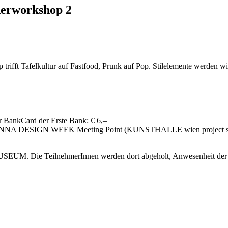
nderworkshop 2
 trifft Tafelkultur auf Fastfood, Prunk auf Pop. Stilelemente werde
r BankCard der Erste Bank: € 6,–
NNA DESIGN WEEK Meeting Point (KUNSTHALLE wien project space ka
UM. Die TeilnehmerInnen werden dort abgeholt, Anwesenheit der El