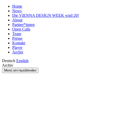
Home
News
Die VIENNA DESIGN WEEK wird 20!
About
Partner*innen
Open Calls
Team
Presse
Kontakt
Player
Archiv
Deutsch
English
Archiv
Menü ein-/ausblenden