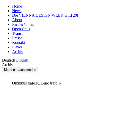
Home
News
Die VIENNA DESIGN WEEK wird 20!
About
Partner*innen
Open Calls
Team
Presse
Kontakt
Player
Archiv
Deutsch
English
Archiv
Menü ein-/ausblenden
Omnibus trafo.K, Büro trafo.K