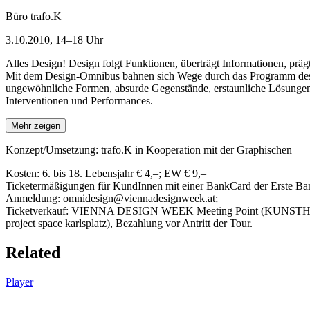
Büro trafo.K
3.10.2010, 14–18 Uhr
Alles Design! Design folgt Funktionen, überträgt Informationen, prä
Mit dem Design-Omnibus bahnen sich Wege durch das Programm des Fest
ungewöhnliche Formen, absurde Gegenstände, erstaunliche Lösungen u
Interventionen und Performances.
Mehr zeigen
Konzept/Umsetzung: trafo.K in Kooperation mit der Graphischen
Kosten: 6. bis 18. Lebensjahr € 4,–; EW € 9,–
Ticketermäßigungen für KundInnen mit einer BankCard der Erste Bank: 
Anmeldung: omnidesign@viennadesignweek.at;
Ticketverkauf: VIENNA DESIGN WEEK Meeting Point (KUNST
project space karlsplatz), Bezahlung vor Antritt der Tour.
Related
Player