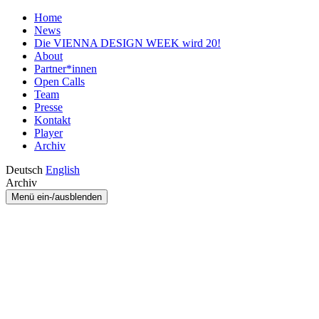
Home
News
Die VIENNA DESIGN WEEK wird 20!
About
Partner*innen
Open Calls
Team
Presse
Kontakt
Player
Archiv
Deutsch
English
Archiv
Menü ein-/ausblenden