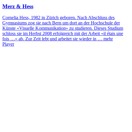
Merz & Hess
Cornelia Hess, 1982 in Zürich geboren. Nach Abschluss des
Gymnasiums zog sie nach Bern um dort an der Hochschule der
Künste «Visuelle Kommunikation» zu studieren. Dieses Studium
schloss sie im Herbst 2008 erfolgreich mit der Arbeit «il étais une
fois …» ab. Zur Zeit lebt und arbeitet sie wieder in …
mehr
Player