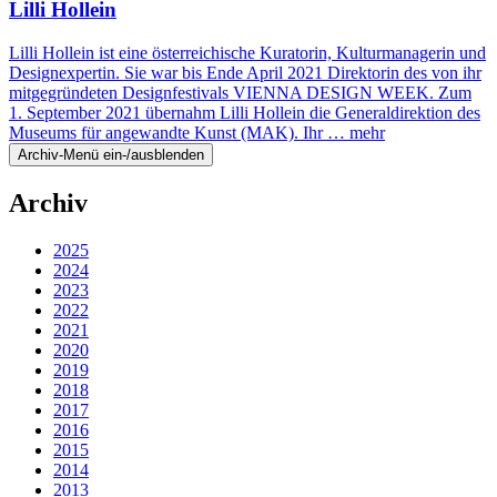
Lilli Hollein
Lilli Hollein ist eine österreichische Kuratorin, Kulturmanagerin und
Designexpertin. Sie war bis Ende April 2021 Direktorin des von ihr
mitgegründeten Designfestivals VIENNA DESIGN WEEK. Zum
1. September 2021 übernahm Lilli Hollein die Generaldirektion des
Museums für angewandte Kunst (MAK). Ihr …
mehr
Archiv-Menü ein-/ausblenden
Archiv
2025
2024
2023
2022
2021
2020
2019
2018
2017
2016
2015
2014
2013