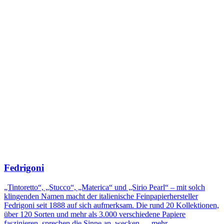
Fedrigoni
„Tintoretto“, „Stucco“, „Materica“ und „Sirio Pearl“ – mit solch
klingenden Namen macht der italienische Feinpapierhersteller
Fedrigoni seit 1888 auf sich aufmerksam. Die rund 20 Kollektionen,
über 120 Sorten und mehr als 3.000 verschiedene Papiere
faszinieren, sprechen die Sinne an, wecken …
mehr