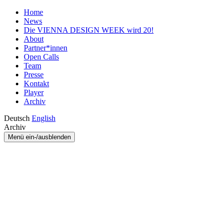
Home
News
Die VIENNA DESIGN WEEK wird 20!
About
Partner*innen
Open Calls
Team
Presse
Kontakt
Player
Archiv
Deutsch
English
Archiv
Menü ein-/ausblenden