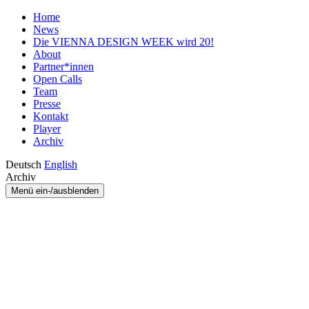
Home
News
Die VIENNA DESIGN WEEK wird 20!
About
Partner*innen
Open Calls
Team
Presse
Kontakt
Player
Archiv
Deutsch
English
Archiv
Menü ein-/ausblenden