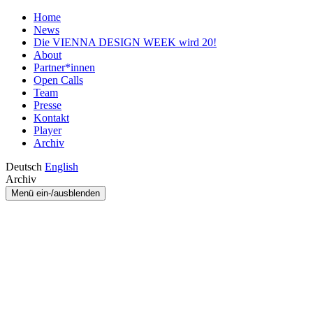
Home
News
Die VIENNA DESIGN WEEK wird 20!
About
Partner*innen
Open Calls
Team
Presse
Kontakt
Player
Archiv
Deutsch
English
Archiv
Menü ein-/ausblenden