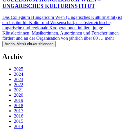
UNGARISCHES KULTURINSTITUT
Das Collegium Hungaricum Wien (Ungarisches Kulturinstitut) ist
ein Institut für Kultur und Wissenschaft, das österreichische,
ungarische und regionale Kooperationen initiiert, junge
Künstler:innen, Musiker:innen, Autor:innen und Forscher:innen
fördert und an der Organisation von jährlich über 80 …
mehr
Archiv-Menü ein-/ausblenden
Archiv
2025
2024
2023
2022
2021
2020
2019
2018
2017
2016
2015
2014