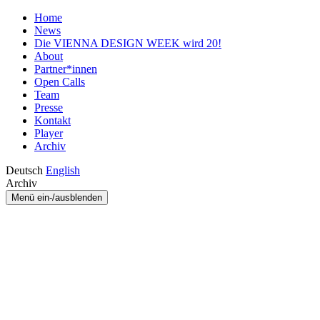
Home
News
Die VIENNA DESIGN WEEK wird 20!
About
Partner*innen
Open Calls
Team
Presse
Kontakt
Player
Archiv
Deutsch
English
Archiv
Menü ein-/ausblenden