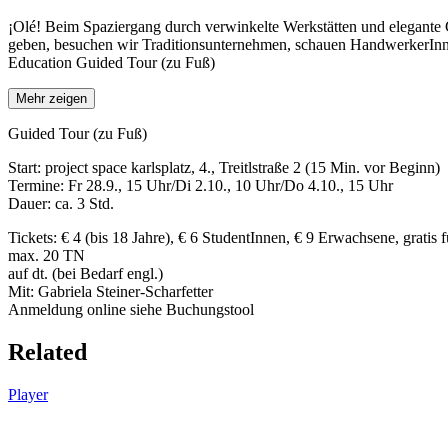
¡Olé! Beim Spaziergang durch verwinkelte Werkstätten und elegante 
geben, besuchen wir Traditionsunternehmen, schauen HandwerkerInnen
Education Guided Tour (zu Fuß)
Mehr zeigen
Guided Tour (zu Fuß)
Start: project space karlsplatz, 4., Treitlstraße 2 (15 Min. vor Beginn)
Termine: Fr 28.9., 15 Uhr/Di 2.10., 10 Uhr/Do 4.10., 15 Uhr
Dauer: ca. 3 Std.
Tickets: € 4 (bis 18 Jahre), € 6 StudentInnen, € 9 Erwachsene, gratis 
max. 20 TN
auf dt. (bei Bedarf engl.)
Mit: Gabriela Steiner-Scharfetter
Anmeldung online siehe Buchungstool
Related
Player