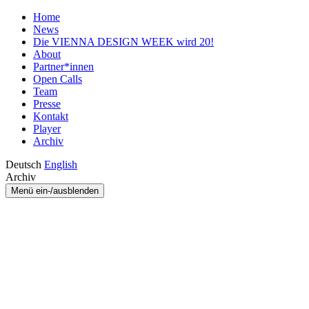
Home
News
Die VIENNA DESIGN WEEK wird 20!
About
Partner*innen
Open Calls
Team
Presse
Kontakt
Player
Archiv
Deutsch
English
Archiv
Menü ein-/ausblenden