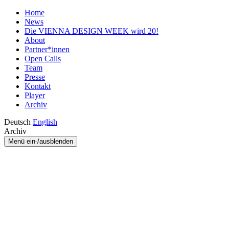
Home
News
Die VIENNA DESIGN WEEK wird 20!
About
Partner*innen
Open Calls
Team
Presse
Kontakt
Player
Archiv
Deutsch
English
Archiv
Menü ein-/ausblenden