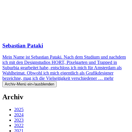
Sebastian Pataki
Mein Name ist Sebastian Pataki. Nach dem Studium und nachdem
ich mit den Designstudios HORT, Pixelgarten und Trapped in
Suburbia gearbeitet habe, entschloss ich mich für Amsterdam als
Wahlheimat. Obwohl ich mich eigentlich als Grafikdesigner
bezeichne, mag ich die Vielseitigkeit verschiedener …
mehr
Archiv-Menü ein-/ausblenden
Archiv
2025
2024
2023
2022
2021