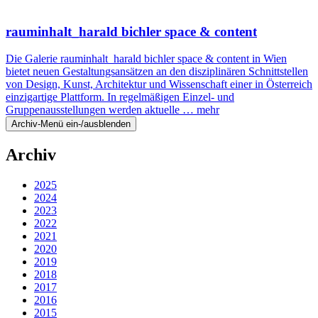
rauminhalt_harald bichler space & content
Die Galerie rauminhalt_harald bichler space & content in Wien
bietet neuen Gestaltungsansätzen an den disziplinären Schnittstellen
von Design, Kunst, Architektur und Wissenschaft einer in Österreich
einzigartige Plattform. In regelmäßigen Einzel- und
Gruppenausstellungen werden aktuelle …
mehr
Archiv-Menü ein-/ausblenden
Archiv
2025
2024
2023
2022
2021
2020
2019
2018
2017
2016
2015