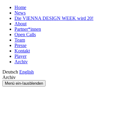
Home
News
Die VIENNA DESIGN WEEK wird 20!
About
Partner*innen
Open Calls
Team
Presse
Kontakt
Player
Archiv
Deutsch
English
Archiv
Menü ein-/ausblenden