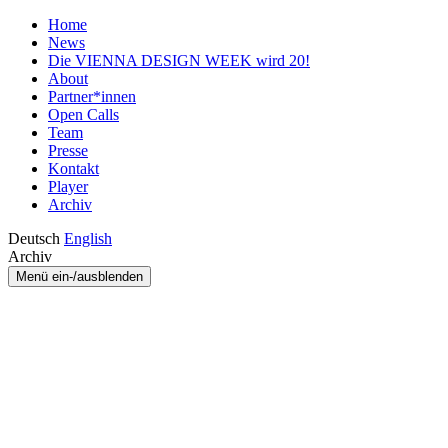
Home
News
Die VIENNA DESIGN WEEK wird 20!
About
Partner*innen
Open Calls
Team
Presse
Kontakt
Player
Archiv
Deutsch
English
Archiv
Menü ein-/ausblenden