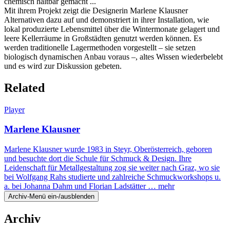
chemisch haltbar gemacht ...
Mit ihrem Projekt zeigt die Designerin Marlene Klausner
Alternativen dazu auf und demonstriert in ihrer Installation, wie
lokal produzierte Lebensmittel über die Wintermonate gelagert und
leere Kellerräume in Großstädten genutzt werden können. Es
werden traditionelle Lagermethoden vorgestellt – sie setzen
biologisch dynamischen Anbau voraus –, altes Wissen wiederbelebt
und es wird zur Diskussion gebeten.
Related
Player
Marlene Klausner
Marlene Klausner wurde 1983 in Steyr, Oberösterreich, geboren
und besuchte dort die Schule für Schmuck & Design. Ihre
Leidenschaft für Metallgestaltung zog sie weiter nach Graz, wo sie
bei Wolfgang Rahs studierte und zahlreiche Schmuckworkshops u.
a. bei Johanna Dahm und Florian Ladstätter …
mehr
Archiv-Menü ein-/ausblenden
Archiv