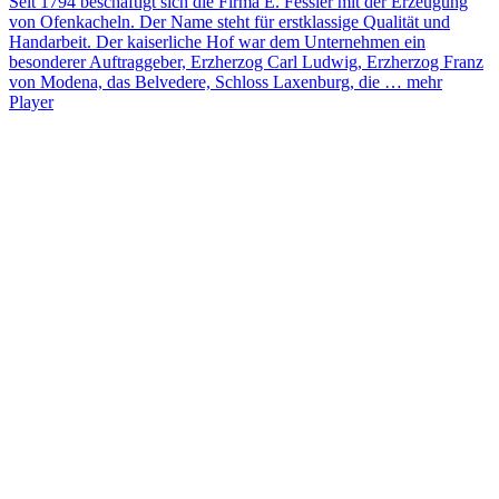
Seit 1794 beschäftigt sich die Firma E. Fessler mit der Erzeugung
von Ofenkacheln. Der Name steht für erstklassige Qualität und
Handarbeit. Der kaiserliche Hof war dem Unternehmen ein
besonderer Auftraggeber, Erzherzog Carl Ludwig, Erzherzog Franz
von Modena, das Belvedere, Schloss Laxenburg, die …
mehr
Player