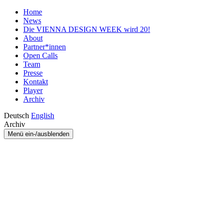
Home
News
Die VIENNA DESIGN WEEK wird 20!
About
Partner*innen
Open Calls
Team
Presse
Kontakt
Player
Archiv
Deutsch
English
Archiv
Menü ein-/ausblenden