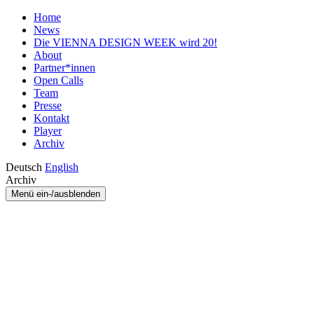
Home
News
Die VIENNA DESIGN WEEK wird 20!
About
Partner*innen
Open Calls
Team
Presse
Kontakt
Player
Archiv
Deutsch
English
Archiv
Menü ein-/ausblenden