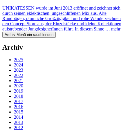
UNIKATESSEN wurde im Juni 2013 eröffnet und zeichnet sich
durch seinen eklektischen, ungeschliffenen Mix aus. Alte
Rundbögen, räumliche Großzügigkeit und rohe Wände zeichnen
den Concept Store aus, der Einzelstücke und kleine Kollektionen
aufstrebender JungdesignerInnen führt. In diesem Sinne …
mehr
Archiv-Menü ein-/ausblenden
Archiv
2025
2024
2023
2022
2021
2020
2019
2018
2017
2016
2015
2014
2013
2012