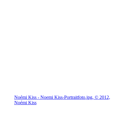
Noémi Kiss - Noemi Kiss-Portraitfoto.jpg, © 2012,
Noémi Kiss