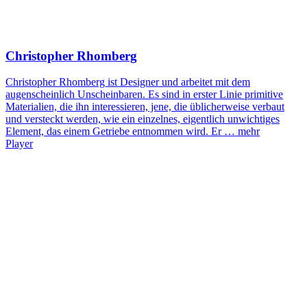
Christopher Rhomberg
Christopher Rhomberg ist Designer und arbeitet mit dem
augenscheinlich Unscheinbaren. Es sind in erster Linie primitive
Materialien, die ihn interessieren, jene, die üblicherweise verbaut
und versteckt werden, wie ein einzelnes, eigentlich unwichtiges
Element, das einem Getriebe entnommen wird. Er …
mehr
Player