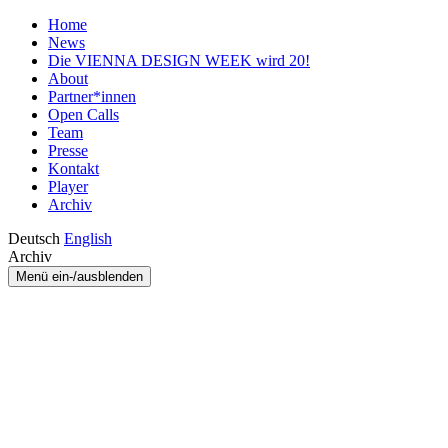
Home
News
Die VIENNA DESIGN WEEK wird 20!
About
Partner*innen
Open Calls
Team
Presse
Kontakt
Player
Archiv
Deutsch
English
Archiv
Menü ein-/ausblenden