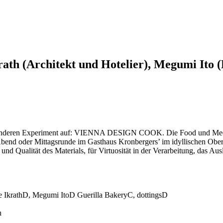
rath (Architekt und Hotelier), Megumi Ito 
ren Experiment auf: VIENNA DESIGN COOK. Die Food­ und Media­Exp
nd­ oder Mittagsrunde im Gasthaus Kronbergers’ im idyllischen Oberlaa
 und Qualität des Materials, für Virtuosität in der Verarbeitung, das 
e IkrathD, Megumi ItoD Guerilla BakeryC, dottingsD
n