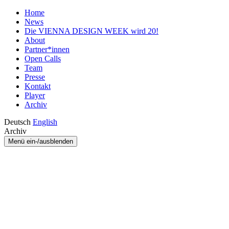
Home
News
Die VIENNA DESIGN WEEK wird 20!
About
Partner*innen
Open Calls
Team
Presse
Kontakt
Player
Archiv
Deutsch
English
Archiv
Menü ein-/ausblenden