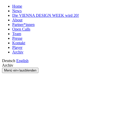
Home
News
Die VIENNA DESIGN WEEK wird 20!
About
Partner*innen
Open Calls
Team
Presse
Kontakt
Player
Archiv
Deutsch
English
Archiv
Menü ein-/ausblenden