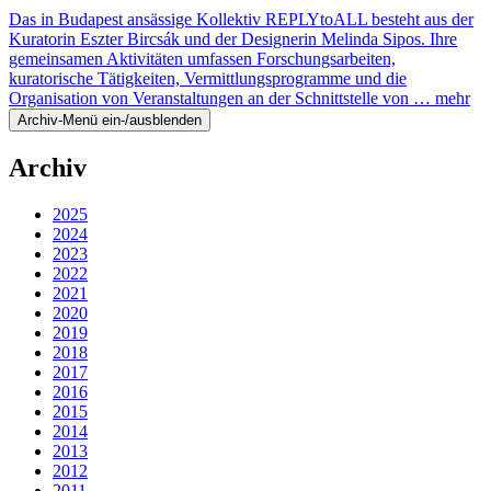
Das in Budapest ansässige Kollektiv REPLYtoALL besteht aus der
Kuratorin Eszter Bircsák und der Designerin Melinda Sipos. Ihre
gemeinsamen Aktivitäten umfassen Forschungsarbeiten,
kuratorische Tätigkeiten, Vermittlungsprogramme und die
Organisation von Veranstaltungen an der Schnittstelle von …
mehr
Archiv-Menü ein-/ausblenden
Archiv
2025
2024
2023
2022
2021
2020
2019
2018
2017
2016
2015
2014
2013
2012
2011