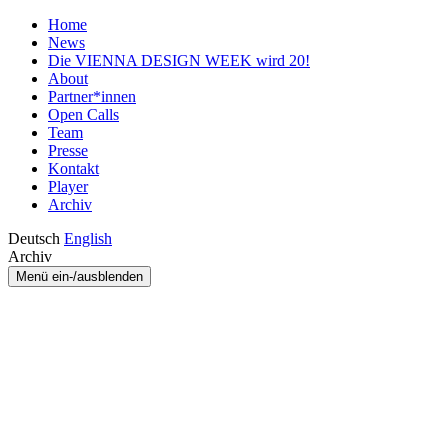
Home
News
Die VIENNA DESIGN WEEK wird 20!
About
Partner*innen
Open Calls
Team
Presse
Kontakt
Player
Archiv
Deutsch
English
Archiv
Menü ein-/ausblenden