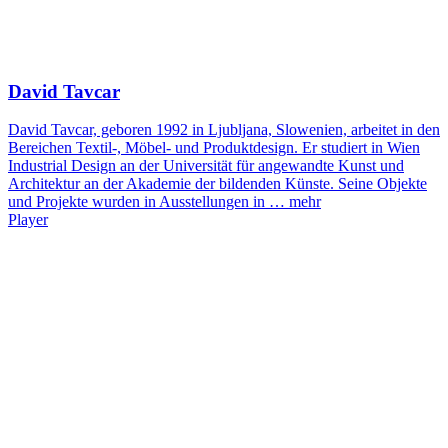
David Tavcar
David Tavcar, geboren 1992 in Ljubljana, Slowenien, arbeitet in den
Bereichen Textil-, Möbel- und Produktdesign. Er studiert in Wien
Industrial Design an der Universität für angewandte Kunst und
Architektur an der Akademie der bildenden Künste. Seine Objekte
und Projekte wurden in Ausstellungen in …
mehr
Player