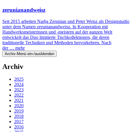
zerunianandweisz
Seit 2015 arbeiten Nadja Zerunian und Peter Weisz als Designstudio
unter dem Namen zerunianandweisz. In Kooperation mit
Handwerksmeisterinnen und -meistern auf der ganzen Welt
entwickelt das Duo limitierte Tischkollektionen, die deren
traditionelle Techniken und Methoden hervorkehren. Nach
der …
mehr
Archiv-Menü ein-/ausblenden
Archiv
2025
2024
2023
2022
2021
2020
2019
2018
2017
2016