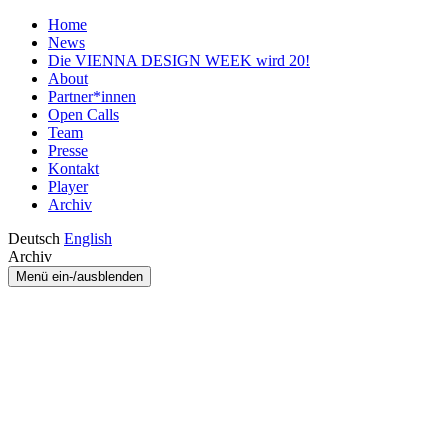
Home
News
Die VIENNA DESIGN WEEK wird 20!
About
Partner*innen
Open Calls
Team
Presse
Kontakt
Player
Archiv
Deutsch
English
Archiv
Menü ein-/ausblenden