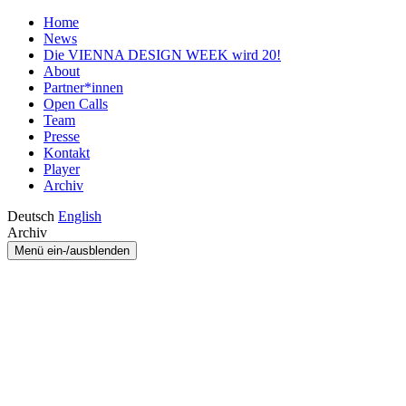
Home
News
Die VIENNA DESIGN WEEK wird 20!
About
Partner*innen
Open Calls
Team
Presse
Kontakt
Player
Archiv
Deutsch
English
Archiv
Menü ein-/ausblenden