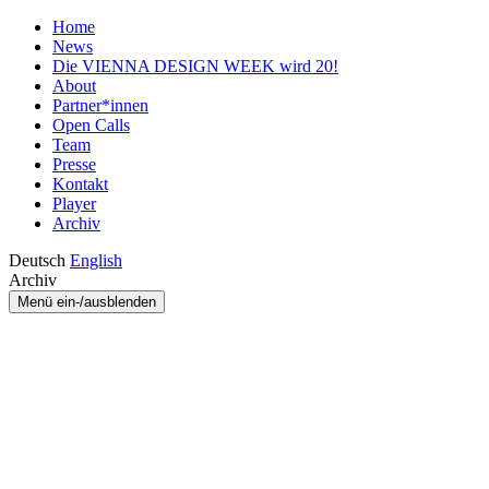
Home
News
Die VIENNA DESIGN WEEK wird 20!
About
Partner*innen
Open Calls
Team
Presse
Kontakt
Player
Archiv
Deutsch
English
Archiv
Menü ein-/ausblenden