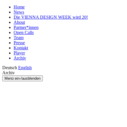
Home
News
Die VIENNA DESIGN WEEK wird 20!
About
Partner*innen
Open Calls
Team
Presse
Kontakt
Player
Archiv
Deutsch
English
Archiv
Menü ein-/ausblenden