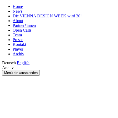
Home
News
Die VIENNA DESIGN WEEK wird 20!
About
Partner*innen
Open Calls
Team
Presse
Kontakt
Player
Archiv
Deutsch
English
Archiv
Menü ein-/ausblenden