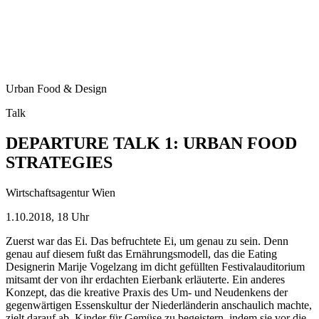
Urban Food & Design
Talk
DEPARTURE TALK 1: URBAN FOOD
STRATEGIES
Wirtschaftsagentur Wien
1.10.2018, 18 Uhr
Zuerst war das Ei. Das befruchtete Ei, um genau zu sein. Denn
genau auf diesem fußt das Ernährungsmodell, das die Eating
Designerin Marije Vogelzang im dicht gefüllten Festivalauditorium
mitsamt der von ihr erdachten Eierbank erläuterte. Ein anderes
Konzept, das die kreative Praxis des Um- und Neudenkens der
gegenwärtigen Essenskultur der Niederländerin anschaulich machte,
zielt darauf ab, Kinder für Gemüse zu begeistern, indem sie vor die