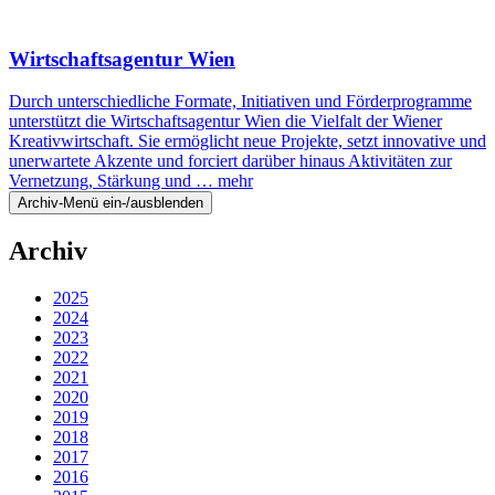
Wirtschaftsagentur Wien
Durch unterschiedliche Formate, Initiativen und Förderprogramme
unterstützt die Wirtschaftsagentur Wien die Vielfalt der Wiener
Kreativwirtschaft. Sie ermöglicht neue Projekte, setzt innovative und
unerwartete Akzente und forciert darüber hinaus Aktivitäten zur
Vernetzung, Stärkung und …
mehr
Archiv-Menü ein-/ausblenden
Archiv
2025
2024
2023
2022
2021
2020
2019
2018
2017
2016