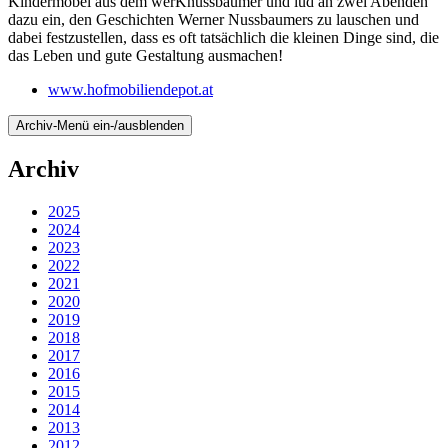
Kindermöbel aus dem werKnussbaumer und lud an zwei Abenden
dazu ein, den Geschichten Werner Nussbaumers zu lauschen und
dabei festzustellen, dass es oft tatsächlich die kleinen Dinge sind, die
das Leben und gute Gestaltung ausmachen!
www.hofmobiliendepot.at
Archiv-Menü ein-/ausblenden
Archiv
2025
2024
2023
2022
2021
2020
2019
2018
2017
2016
2015
2014
2013
2012