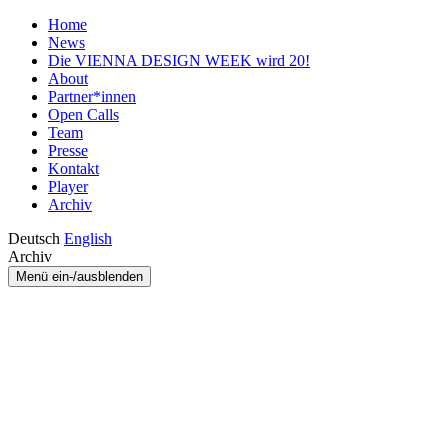
Home
News
Die VIENNA DESIGN WEEK wird 20!
About
Partner*innen
Open Calls
Team
Presse
Kontakt
Player
Archiv
Deutsch
English
Archiv
Menü ein-/ausblenden