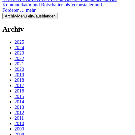
Kommunikator und Botschafter, als Veranstalter und
Förderer …
mehr
Archiv-Menü ein-/ausblenden
Archiv
2025
2024
2023
2022
2021
2020
2019
2018
2017
2016
2015
2014
2013
2012
2011
2010
2009
2008