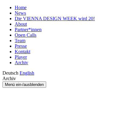
Home
News
Die VIENNA DESIGN WEEK wird 20!
About
Partner*innen
Open Calls
Team
Presse
Kontakt
Player
Archiv
Deutsch
English
Archiv
Menü ein-/ausblenden