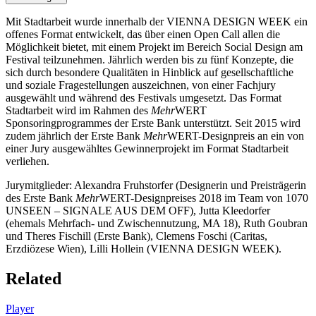
Mit Stadtarbeit wurde innerhalb der VIENNA DESIGN WEEK ein
offenes Format entwickelt, das über einen Open Call allen die
Möglichkeit bietet, mit einem Projekt im Bereich Social Design am
Festival teilzunehmen. Jährlich werden bis zu fünf Konzepte, die
sich durch besondere Qualitäten in Hinblick auf gesellschaftliche
und soziale Fragestellungen auszeichnen, von einer Fachjury
ausgewählt und während des Festivals umgesetzt. Das Format
Stadtarbeit wird im Rahmen des
Mehr
WERT
Sponsoringprogrammes der Erste Bank unterstützt. Seit 2015 wird
zudem jährlich der Erste Bank
Mehr
WERT-Designpreis an ein von
einer Jury ausgewähltes Gewinnerprojekt im Format Stadtarbeit
verliehen.
Jurymitglieder: Alexandra Fruhstorfer (Designerin und Preisträgerin
des Erste Bank
Mehr
WERT-Designpreises 2018 im Team von 1070
UNSEEN – SIGNALE AUS DEM OFF), Jutta Kleedorfer
(ehemals Mehrfach- und Zwischennutzung, MA 18), Ruth Goubran
und Theres Fischill (Erste Bank), Clemens Foschi (Caritas,
Erzdiözese Wien), Lilli Hollein (VIENNA DESIGN WEEK).
Related
Player