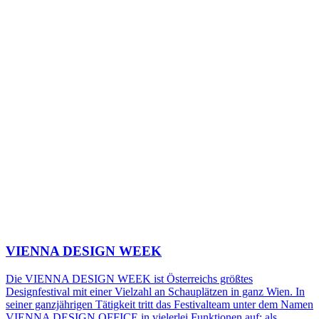
VIENNA DESIGN WEEK
Die VIENNA DESIGN WEEK ist Österreichs größtes
Designfestival mit einer Vielzahl an Schauplätzen in ganz Wien. In
seiner ganzjährigen Tätigkeit tritt das Festivalteam unter dem Namen
VIENNA DESIGN OFFICE in vielerlei Funktionen auf: als