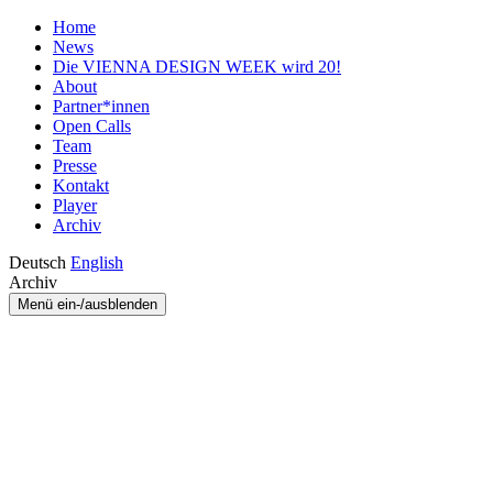
Home
News
Die VIENNA DESIGN WEEK wird 20!
About
Partner*innen
Open Calls
Team
Presse
Kontakt
Player
Archiv
Deutsch
English
Archiv
Menü ein-/ausblenden