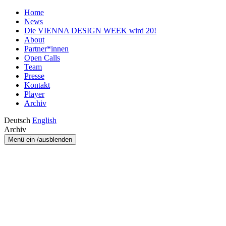
Home
News
Die VIENNA DESIGN WEEK wird 20!
About
Partner*innen
Open Calls
Team
Presse
Kontakt
Player
Archiv
Deutsch
English
Archiv
Menü ein-/ausblenden