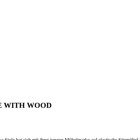
E WITH WOOD
tolz hat sich mit ihrer jungen Möbelmarke auf elastische Sitzmöbel