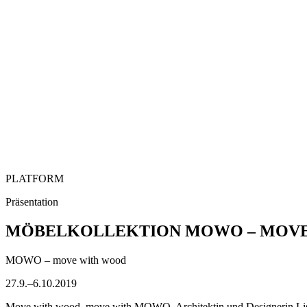
PLATFORM
Präsentation
MÖBELKOLLEKTION MOWO – MOV
MOWO – move with wood
27.9.–6.10.2019
Move with wood, move with MOWO. Architektin und Designerin Lisa S