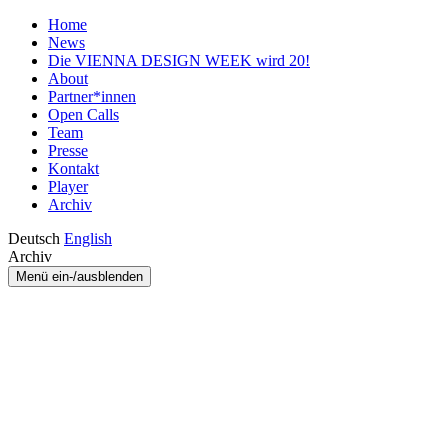
Home
News
Die VIENNA DESIGN WEEK wird 20!
About
Partner*innen
Open Calls
Team
Presse
Kontakt
Player
Archiv
Deutsch
English
Archiv
Menü ein-/ausblenden