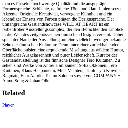
man es für seine hochwertige Qualität und die ausgeprägte
Formensprache. Schlichte, natürliche Töne und klare Linien setzen
Akzente. Originelle Kreativität, verwegene Kühnheit und ein
lebendiger Einsatz von Farben prägen die Designsprache. Der
umfangreiche Gastlandshowcase WILD AT HEART ist ein
farbenfroher Ausstellungskomplex, der den Betrachtenden Einblick
in die Welt des zeitgenössischen finnischen Designs verleiht. Dabei
spielt der Name der Ausstellung auf eine vielleicht weniger bekannte
Seite der finnischen Kultur an: Denn unter einer zurückhaltenden
Oberfläche pulsiert eine erquickende Mischung aus wildem Humor,
reichli­cher Ausgelassenheit und purer Leidenschaft. Kurator der
Gastlandausstellung ist der finnische Designer Tero Kuitunen. Zu
sehen sind Werke von Antrei Hartikainen, Sofia Okkonen, Tero
Kuitunen, Klaus Haapaniemi, Milla Vaahtera, Tuuli­-Tytti Koivula,
Ragmate, Eero Aarnio, Teemu Salonen sowie von COMPANY −
Aamu Song & Johan Olin.
Related
Player