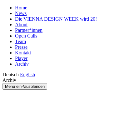
Home
News
Die VIENNA DESIGN WEEK wird 20!
About
Partner*innen
Open Calls
Team
Presse
Kontakt
Player
Archiv
Deutsch
English
Archiv
Menü ein-/ausblenden