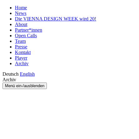
Home
News
Die VIENNA DESIGN WEEK wird 20!
About
Partner*innen
Open Calls
Team
Presse
Kontakt
Player
Archiv
Deutsch
English
Archiv
Menü ein-/ausblenden