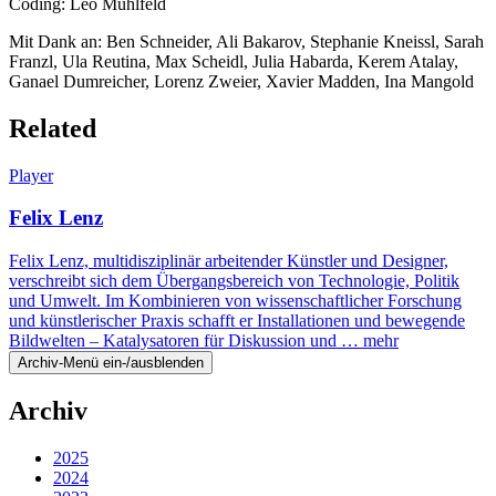
Coding: Leo Mühlfeld
Mit Dank an: Ben Schneider, Ali Bakarov, Stephanie Kneissl, Sarah
Franzl, Ula Reutina, Max Scheidl, Julia Habarda, Kerem Atalay,
Ganael Dumreicher, Lorenz Zweier, Xavier Madden, Ina Mangold
Related
Player
Felix Lenz
Felix Lenz, multidisziplinär arbeitender Künstler und Designer,
verschreibt sich dem Übergangsbereich von Technologie, Politik
und Umwelt. Im Kombinieren von wissenschaftlicher Forschung
und künstlerischer Praxis schafft er Installationen und bewegende
Bildwelten – Katalysatoren für Diskussion und …
mehr
Archiv-Menü ein-/ausblenden
Archiv
2025
2024