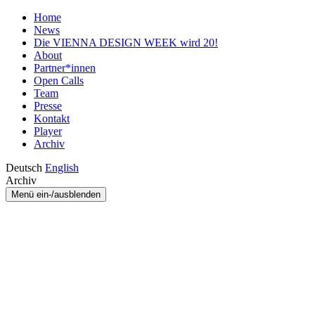
Home
News
Die VIENNA DESIGN WEEK wird 20!
About
Partner*innen
Open Calls
Team
Presse
Kontakt
Player
Archiv
Deutsch
English
Archiv
Menü ein-/ausblenden