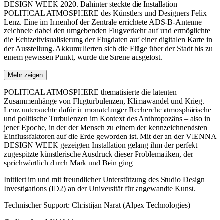
DESIGN WEEK 2020. Dahinter steckte die Installation
POLITICAL ATMOSPHERE des Künstlers und Designers Felix
Lenz. Eine im Innenhof der Zentrale errichtete ADS-B-Antenne
zeichnete dabei den umgebenden Flugverkehr auf und ermöglichte
die Echtzeitvisualisierung der Flugdaten auf einer digitalen Karte in
der Ausstellung. Akkumulierten sich die Flüge über der Stadt bis zu
einem gewissen Punkt, wurde die Sirene ausgelöst.
Mehr zeigen
POLITICAL ATMOSPHERE thematisierte die latenten
Zusammenhänge von Flugturbulenzen, Klimawandel und Krieg.
Lenz untersuchte dafür in monatelanger Recherche atmosphärische
und politische Turbulenzen im Kontext des Anthropozäns – also in
jener Epoche, in der der Mensch zu einem der kennzeichnendsten
Einflussfaktoren auf die Erde geworden ist. Mit der an der VIENNA
DESIGN WEEK gezeigten Installation gelang ihm der perfekt
zugespitzte künstlerische Ausdruck dieser Problematiken, der
sprichwörtlich durch Mark und Bein ging.
Initiiert im und mit freundlicher Unterstützung des Studio Design
Investigations (ID2) an der Universität für angewandte Kunst.
Technischer Support: Christijan Narat (Alpex Technologies)