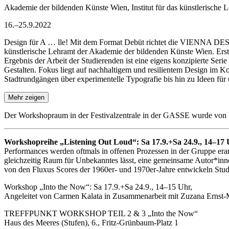
Akademie der bildenden Künste Wien, Institut für das künstlerische 
16.–25.9.2022
Design für A … lle! Mit dem Format Debüt richtet die VIENNA DESIG
künstlerische Lehramt der Akademie der bildenden Künste Wien. Erstm
Ergebnis der Arbeit der Studierenden ist eine eigens konzipierte Ser
Gestalten. Fokus liegt auf nachhaltigem und resilientem Design im K
Stadtrundgängen über experimentelle Typografie bis hin zu Ide
Mehr zeigen
Der Workshopraum in der Festivalzentrale in der GASSE wurde von 
Workshopreihe „Listening Out Loud“: Sa 17.9.+Sa 24.9., 14–17
Performances werden oftmals in offenen Prozessen in der Gruppe erarb
gleichzeitig Raum für Unbekanntes lässt, eine gemeinsame Autor*inn
von den Fluxus Scores der 1960er- und 1970er-Jahre entwickeln St
Workshop „Into the Now“: Sa 17.9.+Sa 24.9., 14–15 Uhr,
Angeleitet von Carmen Kalata in Zusammenarbeit mit Zuzana Ernst
TREFFPUNKT WORKSHOP TEIL 2 & 3 „Into the Now“
Haus des Meeres (Stufen), 6., Fritz-Grünbaum-Platz 1