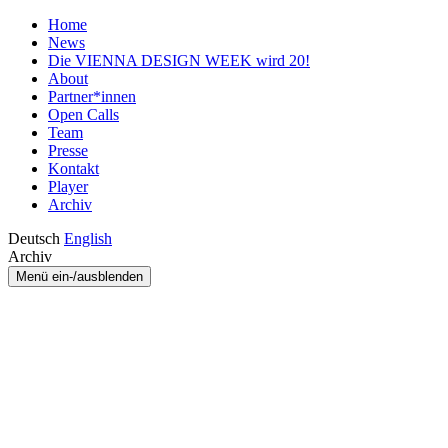
Home
News
Die VIENNA DESIGN WEEK wird 20!
About
Partner*innen
Open Calls
Team
Presse
Kontakt
Player
Archiv
Deutsch
English
Archiv
Menü ein-/ausblenden