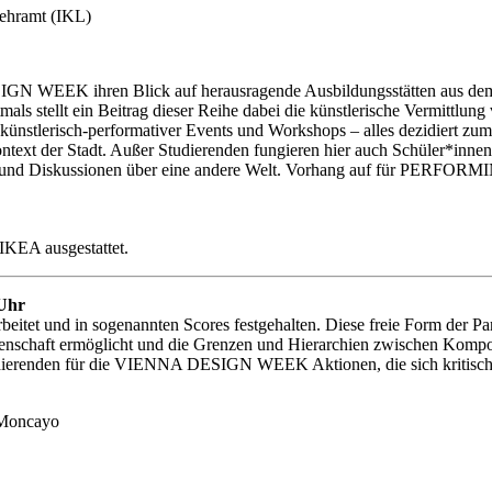
Lehramt (IKL)
N WEEK ihren Blick auf herausragende Ausbildungsstätten aus dem In- 
als stellt ein Beitrag dieser Reihe dabei die künstlerische Vermittl
ie künstlerisch-performativer Events und Workshops – alles dezidiert z
ontext der Stadt. Außer Studierenden fungieren hier auch Schüler*innen
en für und Diskussionen über eine andere Welt. Vorhang auf für 
IKEA ausgestattet.
 Uhr
eitet und in sogenannten Scores festgehalten. Diese freie Form der Par
enschaft ermöglicht und die Grenzen und Hierarchien zwischen Kompon
udierenden für die VIENNA DESIGN WEEK Aktionen, die sich kritisch 
-Moncayo