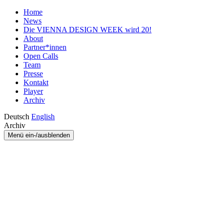
Home
News
Die VIENNA DESIGN WEEK wird 20!
About
Partner*innen
Open Calls
Team
Presse
Kontakt
Player
Archiv
Deutsch
English
Archiv
Menü ein-/ausblenden