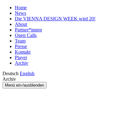
Home
News
Die VIENNA DESIGN WEEK wird 20!
About
Partner*innen
Open Calls
Team
Presse
Kontakt
Player
Archiv
Deutsch
English
Archiv
Menü ein-/ausblenden