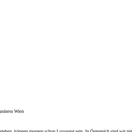
Business Wien
 stehen, können morgen schon Luxusgut sein. In Österreich sind wir mi