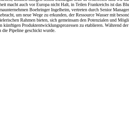
ppheit macht auch vor Europa nicht Halt, in Teilen Frankreichs ist d
nehmen Boehringer Ingelheim, vertreten durch Senior Manager Sust
ngebracht, um neue Wege zu erkunden, der Ressource Wasser mit bes
ielerischen Rahmen bieten, sich gemeinsam den Potenzialen und Mögl
s in künftigen Produktentwicklungsprozessen zu etablieren. Währ
n die Pipeline geschickt wurde.