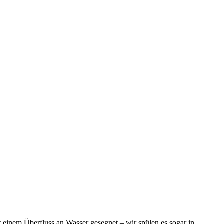
t einem Überfluss an Wasser gesegnet – wir spülen es sogar in