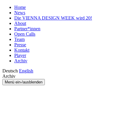
Home
News
Die VIENNA DESIGN WEEK wird 20!
About
Partner*innen
Open Calls
Team
Presse
Kontakt
Player
Archiv
Deutsch
English
Archiv
Menü ein-/ausblenden