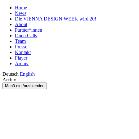
Home
News
Die VIENNA DESIGN WEEK wird 20!
About
Partner*innen
Open Calls
Team
Presse
Kontakt
Player
Archiv
Deutsch
English
Archiv
Menü ein-/ausblenden