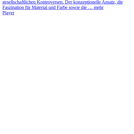
gesellschaftlichen Kontroversen. Der konzeptionelle Ansatz, die
Faszination für Material und Farbe sowie die …
mehr
Player