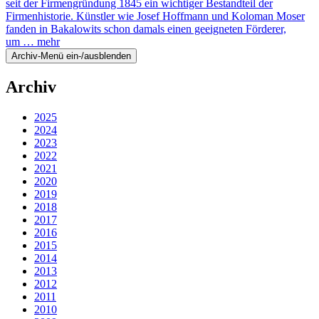
seit der Firmengründung 1845 ein wichtiger Bestandteil der
Firmenhistorie. Künstler wie Josef Hoffmann und Koloman Moser
fanden in Bakalowits schon damals einen geeigneten Förderer,
um …
mehr
Archiv-Menü ein-/ausblenden
Archiv
2025
2024
2023
2022
2021
2020
2019
2018
2017
2016
2015
2014
2013
2012
2011
2010