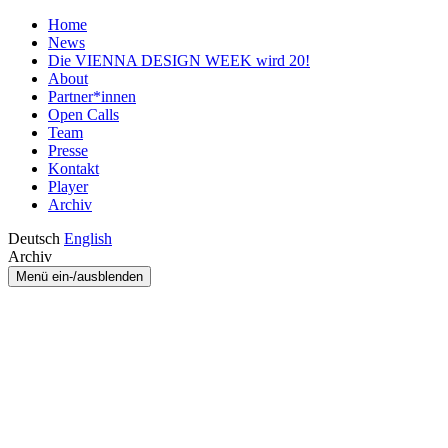
Home
News
Die VIENNA DESIGN WEEK wird 20!
About
Partner*innen
Open Calls
Team
Presse
Kontakt
Player
Archiv
Deutsch
English
Archiv
Menü ein-/ausblenden