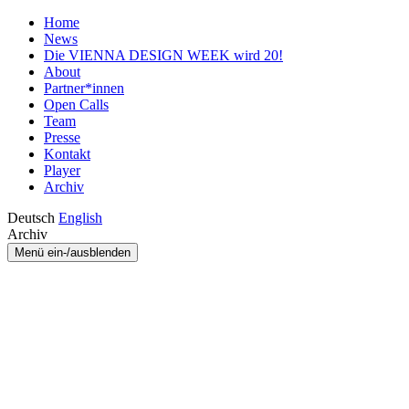
Home
News
Die VIENNA DESIGN WEEK wird 20!
About
Partner*innen
Open Calls
Team
Presse
Kontakt
Player
Archiv
Deutsch
English
Archiv
Menü ein-/ausblenden