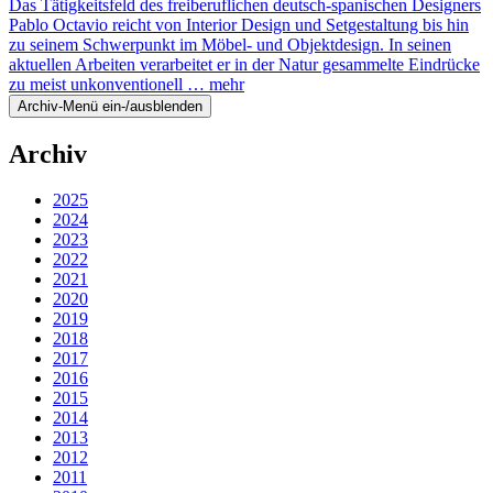
Das Tätigkeitsfeld des freiberuflichen deutsch-spanischen Designers
Pablo Octavio reicht von Interior Design und Setgestaltung bis hin
zu seinem Schwerpunkt im Möbel- und Objektdesign. In seinen
aktuellen Arbeiten verarbeitet er in der Natur gesammelte Eindrücke
zu meist unkonventionell …
mehr
Archiv-Menü ein-/ausblenden
Archiv
2025
2024
2023
2022
2021
2020
2019
2018
2017
2016
2015
2014
2013
2012
2011