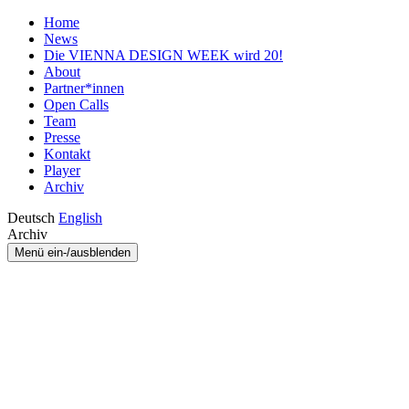
Home
News
Die VIENNA DESIGN WEEK wird 20!
About
Partner*innen
Open Calls
Team
Presse
Kontakt
Player
Archiv
Deutsch
English
Archiv
Menü ein-/ausblenden