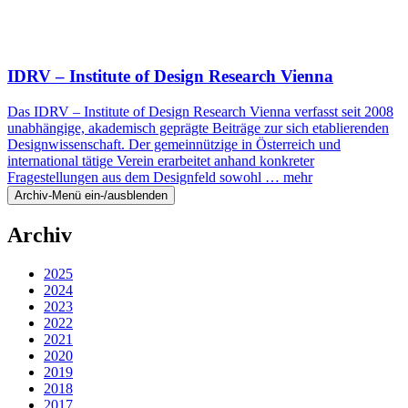
IDRV – Institute of Design Research Vienna
Das IDRV – Institute of Design Research Vienna verfasst seit 2008
unabhängige, akademisch geprägte Beiträge zur sich etablierenden
Designwissenschaft. Der gemeinnützige in Österreich und
international tätige Verein erarbeitet anhand konkreter
Fragestellungen aus dem Designfeld sowohl …
mehr
Archiv-Menü ein-/ausblenden
Archiv
2025
2024
2023
2022
2021
2020
2019
2018
2017