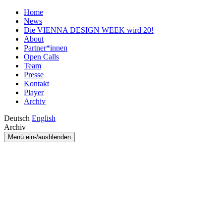
Home
News
Die VIENNA DESIGN WEEK wird 20!
About
Partner*innen
Open Calls
Team
Presse
Kontakt
Player
Archiv
Deutsch
English
Archiv
Menü ein-/ausblenden